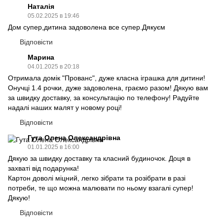
Наталія
05.02.2025 в 19:46
Дом супер,дитина задоволена все супер.Дякуєм
Відповісти
Марина
04.01.2025 в 20:18
Отримала домік "Прованс", дуже класна іграшка для дитини!
Онучці 1.4 рочки, дуже задоволена, граємо разом! Дякую вам
за швидку доставку, за консультацію по телефону! Радуйте
надалі наших малят у новому році!
Відповісти
Гута Олена Олександрівна
01.01.2025 в 16:00
Дякую за швидку доставку та класний будиночок. Доця в
захваті від подарунка!
Картон доволі міцний, легко зібрати та розібрати в разі
потреби, те що можна малювати по ньому взагалі супер!
Дякую!
Відповісти