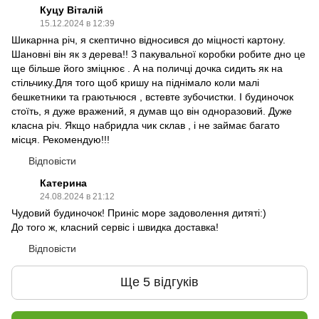
Куцу Віталій
15.12.2024 в 12:39
Шикарнна річ, я скептично відносився до міцності картону.
Шановні він як з дерева!! З пакувальної коробки робите дно це
ще більше його зміцнює . А на поличці дочка сидить як на
стільчику.Для того щоб кришу на піднімало коли малі
бешкетники та граютьчюся , встевте зубочистки. І будиночок
стоїть, я дуже вражений, я думав що він одноразовий. Дуже
класна річ. Якщо набридла чик склав , і не займає багато
місця. Рекомендую!!!
Відповісти
Катерина
24.08.2024 в 21:12
Чудовий будиночок! Приніс море задоволення дитяті:)
До того ж, класний сервіс і швидка доставка!
Відповісти
Ще 5 відгуків