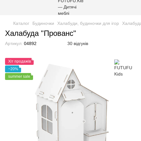
Каталог
Будиночки
Халабуди, будиночки для ігор
Халабуд
Халабуда "Прованс"
Артикул:
04892
30 відгуків
Хіт продажів
−20%
summer sale