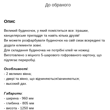
До обраного
Опис
Великий будиночок, у який поміститься все: іграшки,
канцелярське приладдя та навіть кілька друзів!
Ви можете розфарбувати будиночок на свій смак всередині та
додати елементи зовні.
Для складання будиночка не потрібні клей чи ножиці.
Виготовлено з міцного 5-шарового гофрованого картону, що
підлягає переробці.
Особливості
:
- 2 великих вікна;
- двері та вікно, що відчиняються/зачиняються;
- высокий дах.
Габарити
:
- ширина - 960 мм
- глибина - 805 мм
- висота - 1250 мм