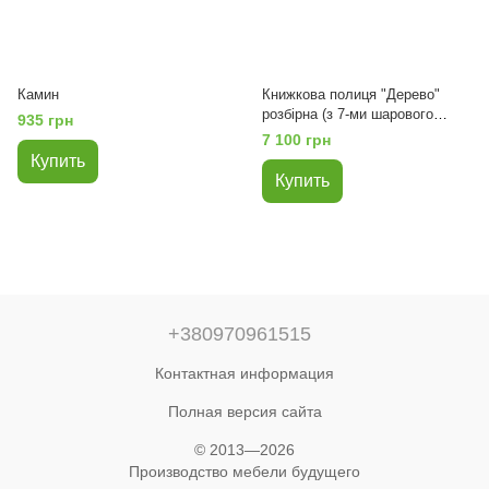
Камин
Книжкова полиця "Дерево"
розбірна (з 7-ми шарового
935 грн
гофрокартону)
7 100 грн
Купить
Купить
+380970961515
Контактная информация
Полная версия сайта
© 2013—2026
Производство мебели будущего