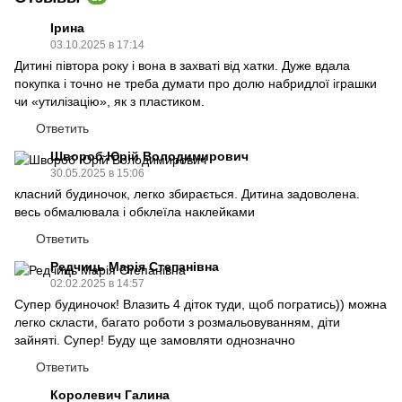
Ірина
03.10.2025 в 17:14
Дитині півтора року і вона в захваті від хатки. Дуже вдала
покупка і точно не треба думати про долю набридлої іграшки
чи «утилізацію», як з пластиком.
Ответить
Швороб Юрій Володимирович
30.05.2025 в 15:06
класний будиночок, легко збирається. Дитина задоволена.
весь обмалювала і обклеїла наклейками
Ответить
Редчиць Марія Степанівна
02.02.2025 в 14:57
Супер будиночок! Влазить 4 діток туди, щоб погратись)) можна
легко скласти, багато роботи з розмальовуванням, діти
зайняті. Супер! Буду ще замовляти однозначно
Ответить
Королевич Галина