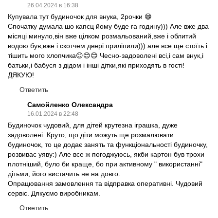
26.04.2024 в 16:38
Купувала тут будиночок для внука, 2рочки 😁
Спочатку думала шо капєц йому буде га годину))) Але вже два
місяці минуло,він вже цілком розмальований,вже і облитий
водою був,вже і скотчем двері приліпили))) але все ще стоїть і
тішить мого хлопчика😊😊😊 Чесно-задоволені всі,і сам внук,і
батьки,і бабуся з дідом і інші дітки,які приходять в гості!
ДЯКУЮ!
Ответить
Самойленко Олександра
16.01.2024 в 22:48
Будиночок чудовий, для дітей крутезна іграшка, дуже
задоволені. Круто, що діти можуть ще розмалювати
будиночок, то це додає занять та функціональності будиночку,
розвиває уяву:) Але все ж погоджуюсь, якби картон був трохи
плотніший, було би краще, бо при активному " використанні"
дітьми, його вистачить не на довго.
Опрацювання замовлення та відправка оперативні. Чудовий
сервіс. Дякуємо виробникам.
Ответить